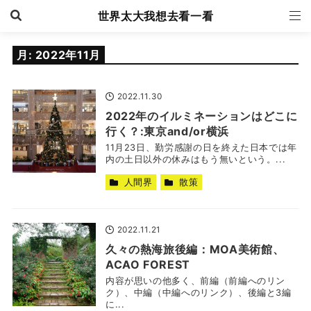
世界太大我想去看一看
月:
2022年11月
2022.11.30
2022年のイルミネーションはどこに
行く？:東京and/or横浜
11月23日、勤労感謝の日を終えた日本では年
内の土日以外の休みはもう無いという。...
人間界
散策
2022.11.21
久々の熱海旅後編：MOA美術館、
ACAO FOREST
内容が思いの他多く、前編（前編へのリン
ク）、中編（中編へのリンク）、後編と3編
に...