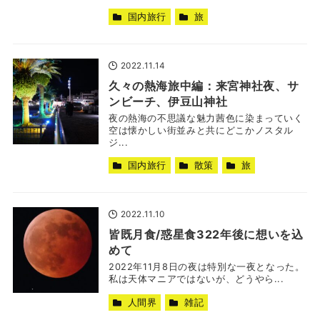
国内旅行
旅
2022.11.14
久々の熱海旅中編：来宮神社夜、サ
ンビーチ、伊豆山神社
夜の熱海の不思議な魅力茜色に染まっていく
空は懐かしい街並みと共にどこかノスタル
ジ...
国内旅行
散策
旅
2022.11.10
皆既月食/惑星食322年後に想いを込
めて
2022年11月8日の夜は特別な一夜となった。
私は天体マニアではないが、どうやら...
人間界
雑記