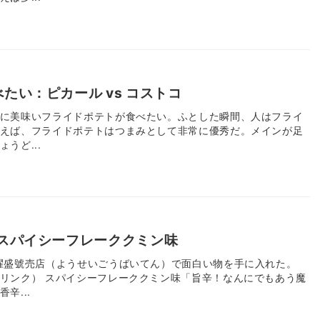
たい：ピカール vs コストコ
に美味いフライドポテトが食べたい。ふとした瞬間、人はフライ
えば、フライドポテトはつまみとして非常に優秀だ。メインが足
うど...
/スパイシーフレーククミン味
耀盛號売店（ようせいごうばいてん）で面白い物を手に入れた。
リンク） スパイシーフレーククミン味「旨辛！なんにでもあう魔
辛...