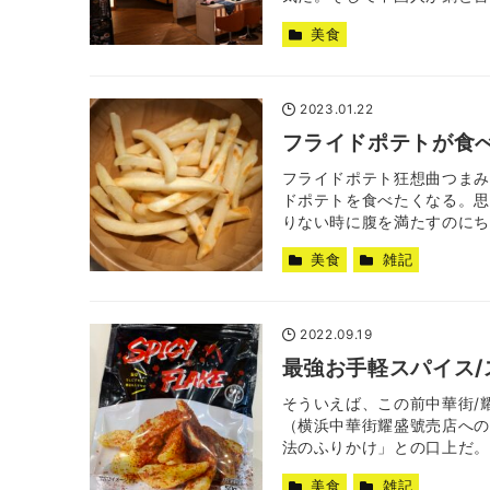
美食
2023.01.22
フライドポテトが食べ
フライドポテト狂想曲つまみ
ドポテトを食べたくなる。思
りない時に腹を満たすのにちょ
美食
雑記
2022.09.19
最強お手軽スパイス
そういえば、この前中華街/
（横浜中華街耀盛號売店への
法のふりかけ」との口上だ。香
美食
雑記