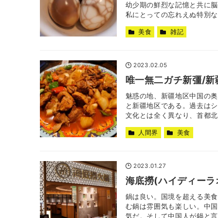
幼少期の鮮烈な記憶と共に脳
私にとっての忘れえぬ特別な料
美食
雑記
2023.02.05
唯一無二ガチ新彊/新
魅惑の地、新疆地区中国の奥
と新疆地区である。過去はシ
文化とは全く異なり、首都北京
人間界
美食
2023.01.27
海底撈(ハイディーラ
鍋は良い。国境を超える美食
む鍋は雰囲気も楽しい。中国
気だ。そして中国人が鍋と言え