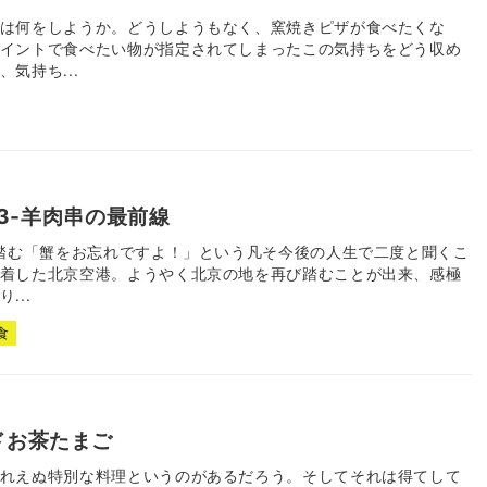
は何をしようか。どうしようもなく、窯焼きピザが食べたくな
イントで食べたい物が指定されてしまったこの気持ちをどう収め
気持ち...
-3-羊肉串の最前線
を踏む「蟹をお忘れですよ！」という凡そ今後の人生で二度と聞くこ
着した北京空港。ようやく北京の地を再び踏むことが出来、感極
...
食
ドお茶たまご
れえぬ特別な料理というのがあるだろう。そしてそれは得てして