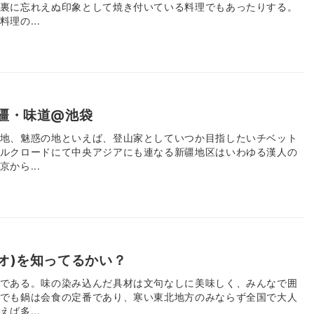
裏に忘れえぬ印象として焼き付いている料理でもあったりする。
理の...
疆・味道@池袋
地、魅惑の地といえば、登山家としていつか目指したいチベット
ルクロードにて中央アジアにも連なる新疆地区はいわゆる漢人の
から...
オ)を知ってるかい？
である。味の染み込んだ具材は文句なしに美味しく、みんなで囲
でも鍋は会食の定番であり、寒い東北地方のみならず全国で大人
ば多...