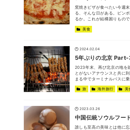
窯焼きピザが食べたい今週末
る、そんな日がある。ピンポ
るか。これが結構困りもので、
美食
2024.02.04
5年ぶりの北京 Part
2023年末、再び北京の地
とがないアナウンスと共に到
まる中でターミナルバスに乗り
旅
海外旅行
美
2023.03.26
中国伝統ソウルフー
誰しも至高の美味とは他に忘