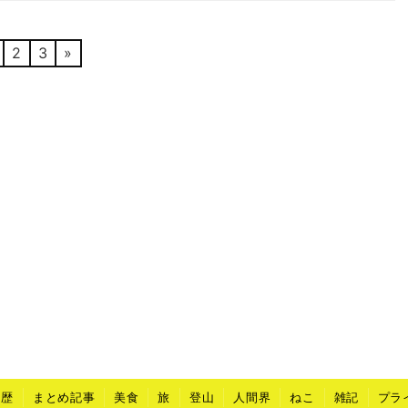
2
3
»
山歴
まとめ記事
美食
旅
登山
人間界
ねこ
雑記
プラ