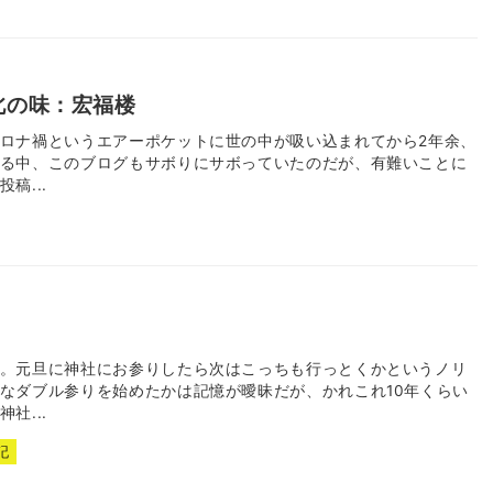
北の味：宏福楼
ロナ禍というエアーポケットに世の中が吸い込まれてから2年余、
る中、このブログもサボりにサボっていたのだが、有難いことに
稿...
。元旦に神社にお参りしたら次はこっちも行っとくかというノリ
なダブル参りを始めたかは記憶が曖昧だが、かれこれ10年くらい
社...
記