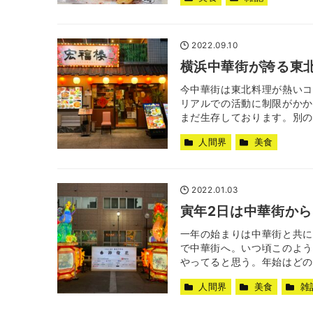
2022.09.10
横浜中華街が誇る東
今中華街は東北料理が熱いコ
リアルでの活動に制限がかか
まだ生存しております。別の投
人間界
美食
2022.01.03
寅年2日は中華街から
一年の始まりは中華街と共に
で中華街へ。いつ頃このよう
やってると思う。年始はどの神
人間界
美食
雑