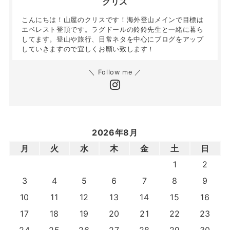
クリス
こんにちは！山屋のクリスです！海外登山メインで目標は
エベレスト登頂です。ラグドールの鈴鈴先生と一緒に暮ら
してます。登山や旅行、日常ネタを中心にブログをアップ
していきますので宜しくお願い致します！
＼ Follow me ／
2026年8月
月
火
水
木
金
土
日
1
2
3
4
5
6
7
8
9
10
11
12
13
14
15
16
17
18
19
20
21
22
23