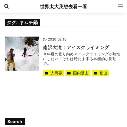
世界太大我想去看一看
タグ:
キムチ鍋
2020.02.16
南沢大滝！アイスクライミング
今年度の登り納めアイスクライミングが無性
にしたい！それは時たま来る本能的な衝動
で...
人間界
国内登山
登山
Search