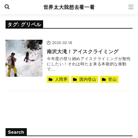
世界太大我想去看一看
タグ:
グリベル
2020.02.16
南沢大滝！アイスクライミング
今年度の登り納めアイスクライミングが無性
にしたい！それは時たま来る本能的な衝動
で...
人間界
国内登山
登山
Search