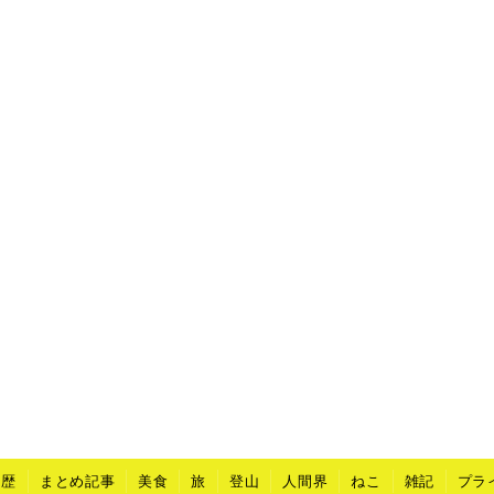
山歴
まとめ記事
美食
旅
登山
人間界
ねこ
雑記
プラ