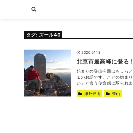
タグ:
ズール40
2020.01.13
北京市最高峰に登る！
始まりの登山今回はちょっと
１のお話です。ことの始まり
い」と言う使命感に駆られまし
海外登山
登山