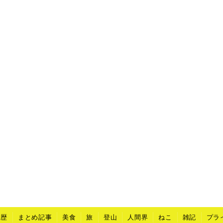
山歴
まとめ記事
美食
旅
登山
人間界
ねこ
雑記
プラ