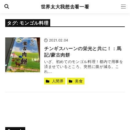
世界太大我想去看一看
タグ:
モンゴル料理
2021.02.04
チンギスハーンの栄光と共に！：馬
記/蒙古肉餅
いざ、初めてのモンゴル料理！都内で用事を
済ませているところ、突然に腹が減る。こ
れ...
人間界
美食