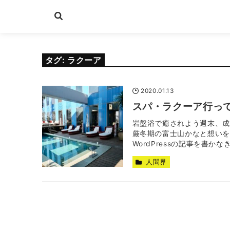
タグ:
ラクーア
2020.01.13
スパ・ラクーア行っ
岩盤浴で癒されよう週末、成
厳冬期の富士山かなと想いを
WordPressの記事を書かなき
人間界