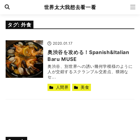
世界太大我想去看一看
タグ:
外食
2020.01.17
奥渋谷を攻める！Spanish&Italian
Baru MUSE
奥渋谷、別世界への誘い幾何学模様のように
人が交錯するスクランブル交差点、猥雑な
セ...
人間界
美食