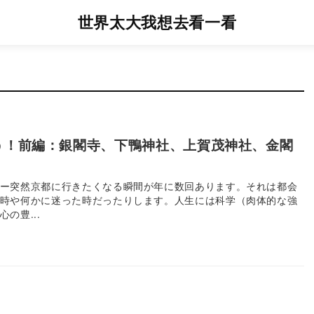
世界太大我想去看一看
う！前編：銀閣寺、下鴨神社、上賀茂神社、金閣
ー突然京都に行きたくなる瞬間が年に数回あります。それは都会
時や何かに迷った時だったりします。人生には科学（肉体的な強
の豊...