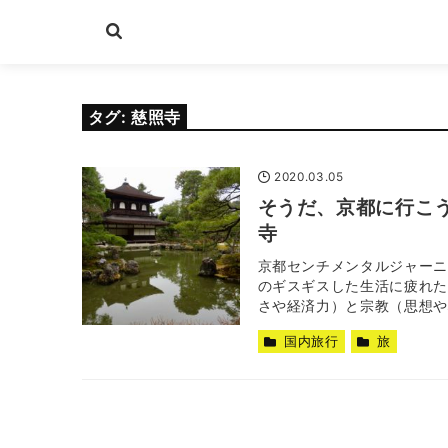
タグ:
慈照寺
2020.03.05
そうだ、京都に行こ
寺
京都センチメンタルジャーニ
のギスギスした生活に疲れた
さや経済力）と宗教（思想や心
国内旅行
旅