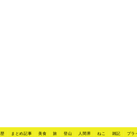
山歴
まとめ記事
美食
旅
登山
人間界
ねこ
雑記
プラ