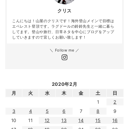
クリス
こんにちは！山屋のクリスです！海外登山メインで目標は
エベレスト登頂です。ラグドールの鈴鈴先生と一緒に暮ら
してます。登山や旅行、日常ネタを中心にブログをアップ
していきますので宜しくお願い致します！
＼ Follow me ／
2020年2月
月
火
水
木
金
土
日
1
2
3
4
5
6
7
8
9
10
11
12
13
14
15
16