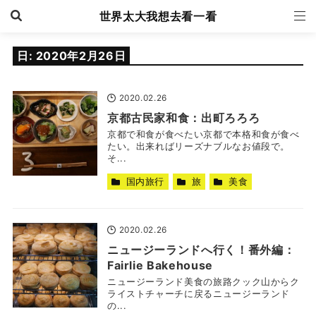
世界太大我想去看一看
日:
2020年2月26日
2020.02.26
京都古民家和食：出町ろろろ
京都で和食が食べたい京都で本格和食が食べ
たい。出来ればリーズナブルなお値段で。
そ...
国内旅行
旅
美食
2020.02.26
ニュージーランドへ行く！番外編：
Fairlie Bakehouse
ニュージーランド美食の旅路クック山からク
ライストチャーチに戻るニュージーランド
の...