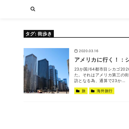
タグ:
街歩き
2020.03.16
アメリカに行く！：
23か国/64都市目シカゴ2
た。それはアメリカ第三の街
訪となる為、通算で23か...
旅
海外旅行