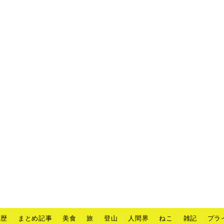
山歴
まとめ記事
美食
旅
登山
人間界
ねこ
雑記
プラ