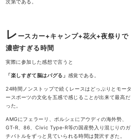
次第である。
レ
ースカー+キャンプ+花火+夜祭りで
濃密すぎる時間
実際に参加した感想で言うと
「楽しすぎて脳はバグる」
感覚である。
24時間ノンストップで続くレースはどっぷりとモータ
ースポーツの文化を五感で感じることが出来て最高だ
った。
AMGにフェラーリ、ポルシェにアウディの海外勢、
GT-R、86、Civic Type-R等の国産勢入り混じりのガ
チバトルをずっと見ていられる時間は贅沢すぎた。